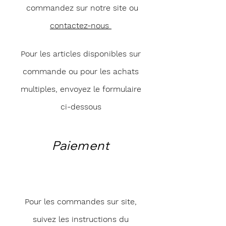
contemporain. Sophie Berre vous invite à
commandez sur notre site ou
voir le monde à travers ses yeux, à travers
ses confettis, et à découvrir une dimension
contactez-nous
artistique totalement unique.
Pour les articles disponibles sur
commande ou pour les achats
multiples, envoyez le formulaire
ci-dessous
Paiement
Pour les commandes sur site,
suivez les instructions du