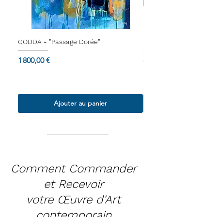
GODDA - "Passage Dorée"
Dam Domido - "Le blu
Prix
Prix
1 800,00 €
4 000,00 €
Termes & Conditions
Termes & Conditions
Ajouter au panier
Comment Commander
et Recevoir
votre Œuvre d'Art
contemporain