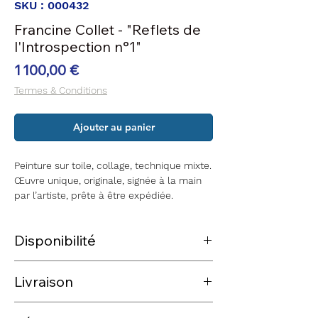
SKU : 000432
Francine Collet - "Reflets de
l'Introspection n°1"
Prix
1 100,00 €
Termes & Conditions
Ajouter au panier
Peinture sur toile, collage, technique mixte.
Œuvre unique, originale, signée à la main
par l’artiste, prête à être expédiée.
Disponibilité
La pièce est disponible et prête à être
Livraison
expédiée sous 3 à 5 jours après réception
du paiement.
L'expédition des pièces disponibles en
Pour toute demande complémentaire, qu'il