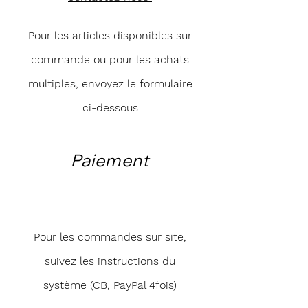
matériaux modestes en des chefs-
d'œuvre visuels en dit long sur sa vision
Pour les articles disponibles sur
artistique. Plongez dans son univers,
explorez ses créations et laissez-vous
commande ou pour les achats
emporter par l'émotion pure de l'art
multiples, envoyez le formulaire
contemporain. Sophie Berre vous invite à
voir le monde à travers ses yeux, à travers
ci-dessous
ses confettis, et à découvrir une dimension
artistique totalement unique.
Paiement
Pour les commandes sur site,
suivez les instructions du
système (CB, PayPal 4fois)