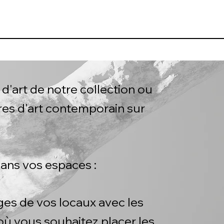
d'art de notre collection ou
s d'art contemporain sur
ans vos espaces :
es de vos locaux avec les
ù vous souhaitez placer les