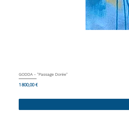
GODDA - "Passage Dorée"
Prix
1 800,00 €
Termes & Conditions