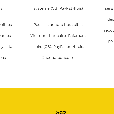
us
système (CB, PayPal 4fois)
sera
des
onibles
Pour les achats hors site :
récu
ur les
Virement bancaire, Paiement
pou
oyez le
Links (CB), PayPal en 4 fois,
ous
Chèque bancaire.