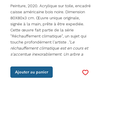
Peinture, 2020. Acrylique sur toile, encadré
caisse américaine bois noire. Dimension
80X80x3 cm. Œuvre unique originale,
signée à la main, prête à être expediée
.
Cette œuvre fait partie de la série
"Réchauffement climatique", un sujet qui
touche profondément l'artiste .
"Le
réchauffement climatique est en cours et
s'accentue inexorablement. Un arbre a
déjà poussé sur les terres polaires, c'est
une tragédie pour les ours en voie
Ajouter au panier
d'extinction, cet ours l'a désormais
compris."