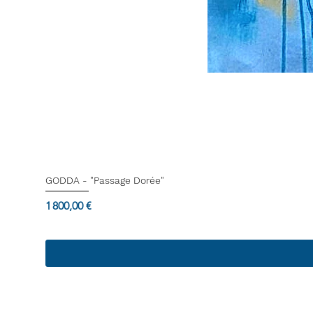
GODDA - "Passage Dorée"
Prix
1 800,00 €
Termes & Conditions