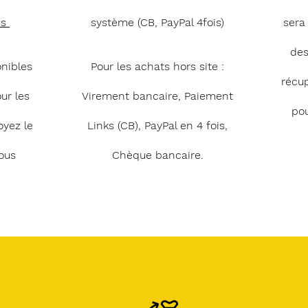
us
système (CB, PayPal 4fois)
sera
des
onibles
Pour les achats hors site :
récu
ur les
Virement bancaire, Paiement
pou
oyez le
Links (CB), PayPal en 4 fois,
ous
Chèque bancaire.