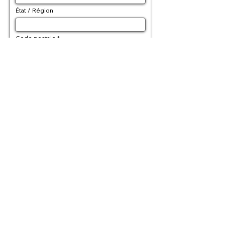
État / Région
Code postale
Adresse de livraison
Adresse de facturation (si differente)
Détails de la commande
Moyen de paiement * :
Mode de réglement :
*
Réglement 100%
Accompte 50%
PayPal en 4 fois