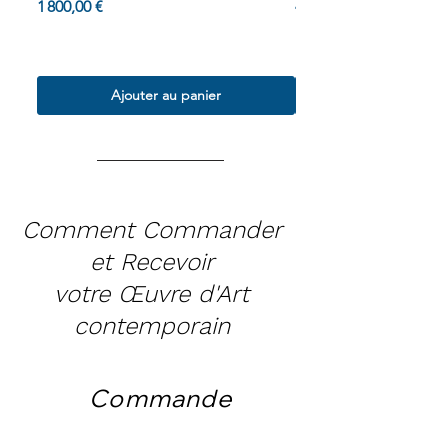
Prix
Prix
1 800,00 €
4 000,00 €
Termes & Conditions
Termes & Conditions
Ajouter au panier
Comment Commander
et Recevoir
votre Œuvre d'Art
contemporain
Commande