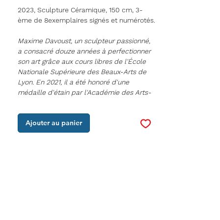
2023, Sculpture Céramique, 150 cm, 3-
ème de 8exemplaires signés et numérotés.
Maxime Davoust, un sculpteur passionné,
a consacré douze années à perfectionner
son art grâce aux cours libres de l'École
Nationale Supérieure des Beaux-Arts de
Lyon. En 2021, il a été honoré d'une
médaille d'étain par l'Académie des Arts-
Sciences et Lettres.
Ajouter au panier
Cependant, sa quête artistique l'a
également conduit à Sofia, en Bulgarie, où
il a étudié la sculpture auprès d'Ivan
Kulinski, enrichissant ainsi son bagage
artistique.
L'approche artistique de Maxime Davoust
est une fusion ingénieuse entre le
classique et le moderne. Son objectif est
de bâtir un pont entre le passé et le