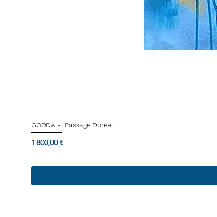
GODDA - "Passage Dorée"
Prix
1 800,00 €
Termes & Conditions