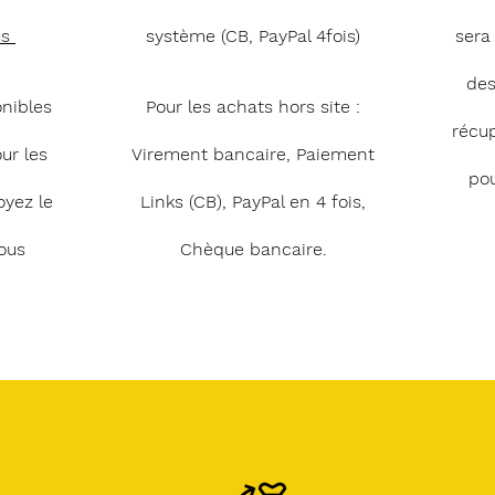
us
système (CB, PayPal 4fois)
sera
des
onibles
Pour les achats hors site :
récu
ur les
Virement bancaire, Paiement
pou
oyez le
Links (CB), PayPal en 4 fois,
ous
Chèque bancaire.