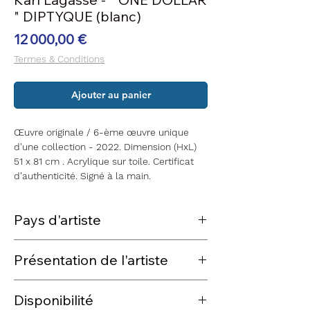
" DIPTYQUE (blanc)
Prix
12 000,00 €
Termes & Conditions
Ajouter au panier
Œuvre originale / 6-ème œuvre unique
d'une collection - 2022. Dimension (HxL)
51 x 81 cm . Acrylique sur toile. Certificat
d'authenticité. Signé à la main.
Pays d'artiste
États-Unis / France
Présentation de l'artiste
Karl Lagasse est un artiste contemporain
Disponibilité
français, né en 1981 à Paris. Très coté sur la