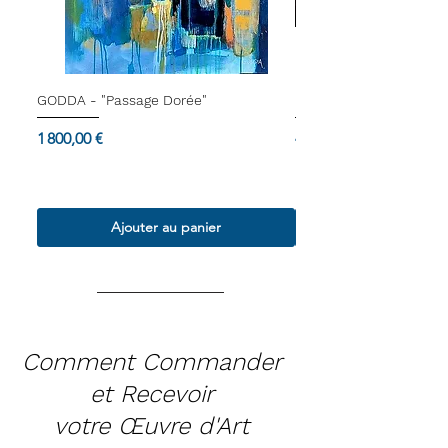
GODDA - "Passage Dorée"
Dam Domido - "Le blu
Prix
Prix
1 800,00 €
4 000,00 €
Termes & Conditions
Termes & Conditions
Ajouter au panier
Comment Commander
et Recevoir
votre Œuvre d'Art