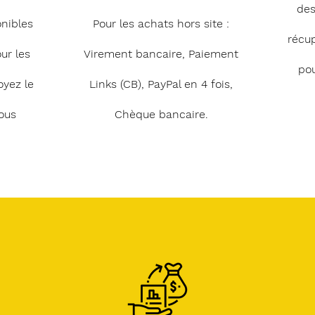
des
onibles
Pour les achats hors site :
récu
ur les
Virement bancaire, Paiement
pou
oyez le
Links (CB), PayPal en 4 fois,
ous
Chèque bancaire.