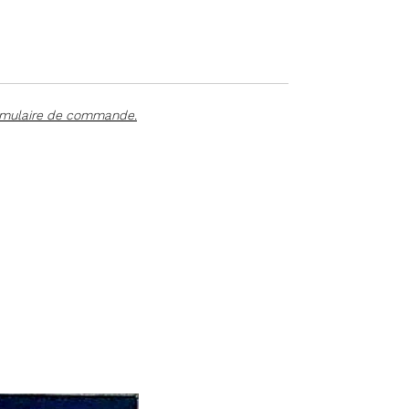
dibond de la plus haute qualité est dotée
d'une protection spéciale anti-UV,
garantissant ainsi sa longévité. Chaque
œuvre est signée à la main par l'artiste et
accompagnée d'un certificat
d'authenticité.
rmulaire de commande.
Profitez de tarifs dégressifs à partir de 3
œuvres de la série "Les Sirènes" : veuillez
remplir le formulaire en bas de page pour
en bénéficier.
DÉCOUVRIR L'ARTISTE ET SES ŒUVRES