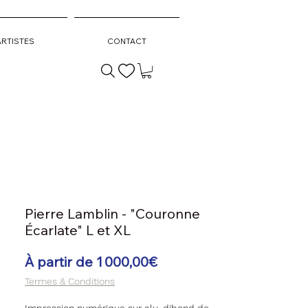
ARTISTES
CONTACT
Pierre Lamblin - "Couronne
Écarlate" L et XL
Prix
À partir de
1 000,00€
promotionnel
Termes & Conditions