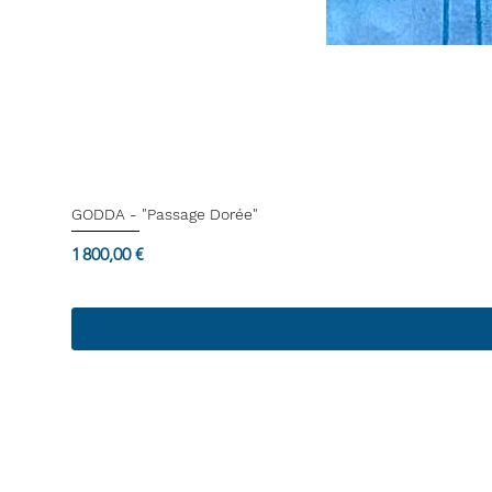
GODDA - "Passage Dorée"
Prix
1 800,00 €
Termes & Conditions