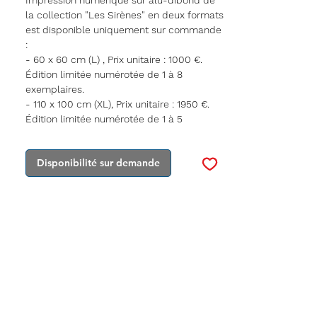
Impression numérique sur alu-dibond de
la collection "Les Sirènes" en deux formats
est disponible uniquement sur commande
:
- 60 x 60 cm (L) , Prix unitaire : 1000 €.
Édition limitée numérotée de 1 à 8
exemplaires.
- 110 x 100 cm (XL), Prix unitaire : 1950 €.
Édition limitée numérotée de 1 à 5
exemplaires.
Disponibilité sur demande
La réalisation sur commande débute dès
la réception de votre règlement, et la
pièce sera expédiée dans un délai
maximal de 15 jours. Il est possible de
commander plusieurs exemplaires de
cette œuvre, dans la limite de
l'édition. Vous avez également la
possibilité de demander un message
personnalisé de l'artiste sur l'œuvre.
Cette impression numérique sur alu-