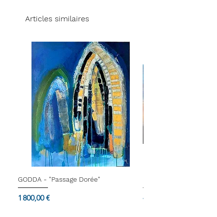
cette nouvelle génération Néo pop Art.
après réception et vérification de l'article,
Pour de plus amples informations, nous
d'encadrement sur mesure, d'emballage
les frais de retour étant à votre charge.
vous invitons à
nous contacter
ou à
Articles similaires
cadeau, d'éclairage professionnel et de
Pour plus d'informations, consultez nos
consulter nos conditions générales de
montage.
CGV.
vente
(CGV).
Nous tenons également à vous informer
qu'il n'est pas possible d'exercer le droit
de rétractation pour les articles réalisés
sur commande ou personnalisés.
GODDA - "Passage Dorée"
Dam Domido - "Le blu
Prix
Prix
1 800,00 €
4 000,00 €
Termes & Conditions
Termes & Conditions