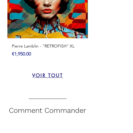
Pierre Lamblin - "RETROFISH" XL
Pierre Lamblin - "In 
and XL
Price
€1,950.00
Out of stock
Termes & Conditions
VOIR TOUT
Comment Commander
et Recevoir
votre Œuvre d'Art