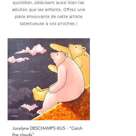
quotidien, séduisant aussi bien les
adultes que les enfants. Offrez une
pièce émouvante de cette artiste
talentueuse à vos proches !
Jocelyne DESCHAMPS-KUS - "Catch
Jocelyne DESCHAMPS
the clouds"
to school"