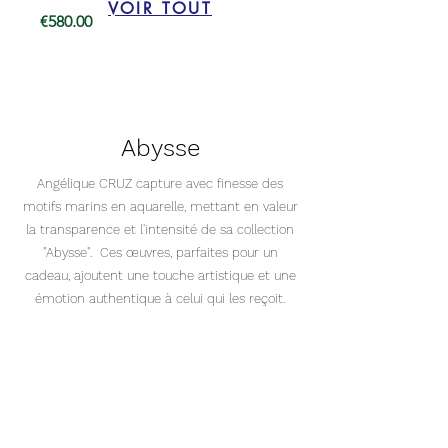
VOIR TOUT
Price
Price
€580.00
€310.00
Termes & Conditions
Termes & Conditions
Abysse
Angélique CRUZ capture avec finesse des
motifs marins en aquarelle, mettant en valeur
la transparence et l'intensité de sa collection
"Abysse".
Ces œuvres, parfaites pour un
cadeau, ajoutent une touche artistique et une
émotion authentique à celui qui les reçoit.