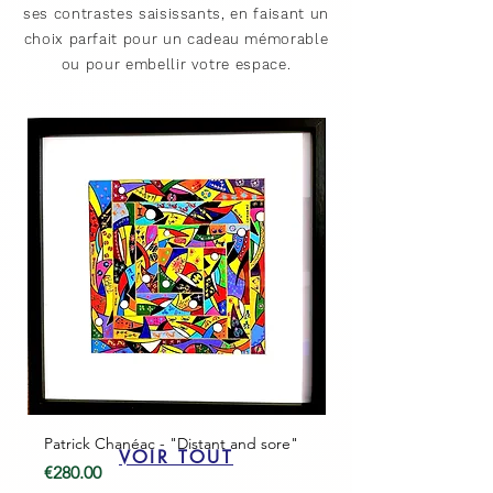
ses contrastes saisissants, en faisant un
choix parfait pour un cadeau mémorable
ou pour embellir votre espace.
Patrick Chanéac - "Distant and sore"
Patrick Chanéac - “On
VOIR TOUT
the wave”
Price
€280.00