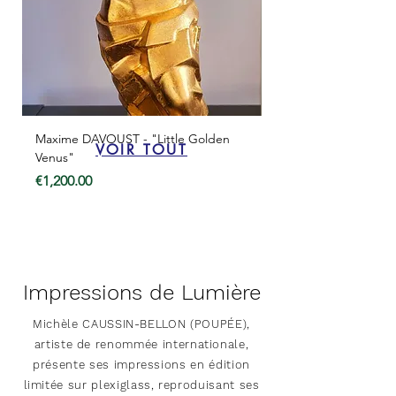
Maxime DAVOUST - "Little Golden
Maxime DAVOUST - “
VOIR TOUT
Venus"
Price
€1,400.00
Price
€1,200.00
Termes & Conditions
Termes & Conditions
Impressions de Lumière
Michèle CAUSSIN-BELLON (POUPÉE),
artiste de renommée internationale,
présente ses impressions en édition
limitée sur plexiglass, reproduisant ses