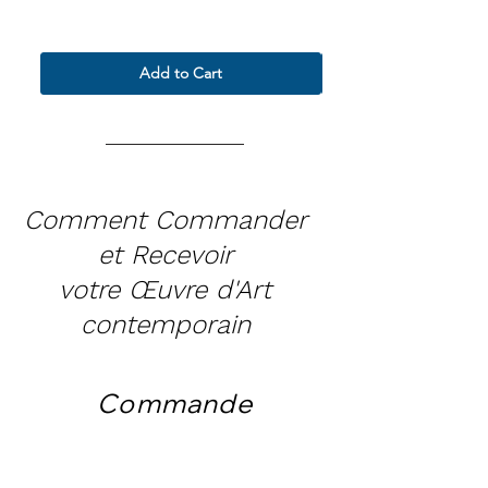
Termes & Conditions
Termes & Conditions
Add to Cart
Comment Commander
et Recevoir
votre Œuvre d'Art
contemporain
Commande