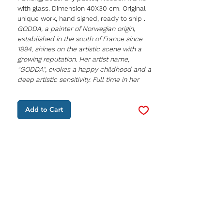
with glass. Dimension 40X30 cm. Original
unique work, hand signed, ready to ship
.
GODDA, a painter of Norwegian origin,
established in the south of France since
1994, shines on the artistic scene with a
growing reputation. Her artist name,
"GODDA", evokes a happy childhood and a
deep artistic sensitivity. Full time in her
studio, she explores various artistic
techniques, from dry pastel to acrylic
Add to Cart
painting, expressing an intuitive and free
approach.
She participates in prestigious exhibitions
in France and abroad. GODDA has been
awarded prizes, including the bronze
medal of ARTS-SCIENCES-LETTRES in
October 2023. Explore the artistic universe
of GODDA, where each work tells a unique
story.