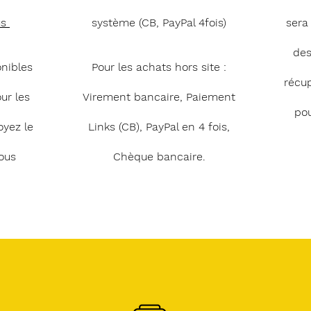
us
système (CB, PayPal 4fois)
sera
des
onibles
Pour les achats hors site :
récu
ur les
Virement bancaire, Paiement
pou
oyez le
Links (CB), PayPal en 4 fois,
ous
Chèque bancaire.