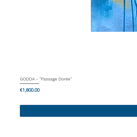
GODDA - "Passage Dorée"
Price
€1,800.00
Termes & Conditions