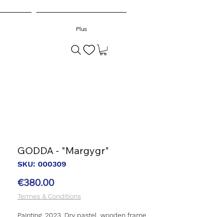
Plus
GODDA - "Margygr"
SKU: 000309
Price
€380.00
Termes & Conditions
Painting, 2023. Dry pastel, wooden frame