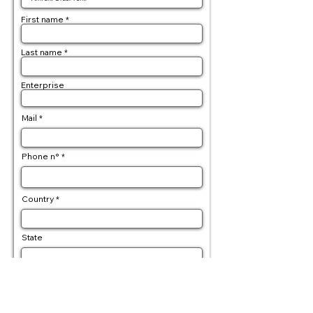
First name
Last name
Enterprise
Mail
Phone n°
Country
State
Postal code