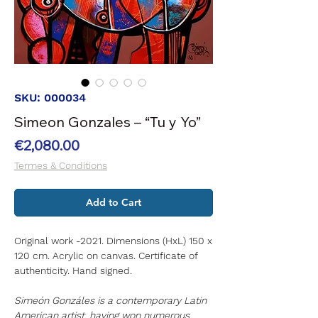
SKU: 000034
Simeon Gonzales – “Tu y Yo”
Price
€2,080.00
Termes & Conditions
Add to Cart
Original work -2021. Dimensions (HxL) 150 x
120 cm. Acrylic on canvas. Certificate of
authenticity. Hand signed.
Simeón Gonzáles is a contemporary Latin
American artist, having won numerous