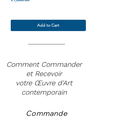
Termes & Conditions
Termes & Conditions
Add to Cart
Comment Commander
et Recevoir
votre Œuvre d'Art
contemporain
Commande