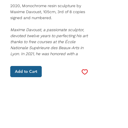
2020, Monochrome resin sculpture by
Maxime Davoust, 105cm, 3rd of 8 copies
signed and numbered.
Maxime Davoust, a passionate sculptor,
devoted twelve years to perfecting his art
thanks to free courses at the École
Nationale Supérieure des Beaux-Arts in
Lyon. In 2021, he was honored with a
pewter medal by the Academy of Arts-
Sciences and Letters.
Add to Cart
However, his artistic quest also took him to
Sofia, Bulgaria, where he studied sculpture
with Ivan Kulinski, thus enriching his artistic
background.
Maxime Davoust's artistic approach is an
ingenious fusion between the classic and
the modern. Its goal is to build a bridge
between the past and the present. He is