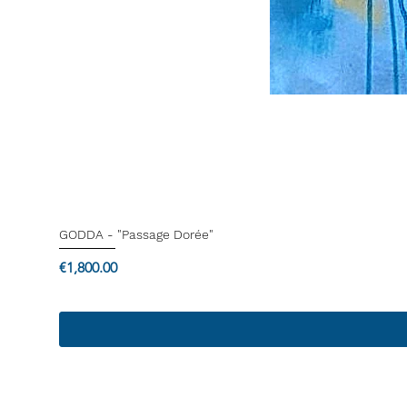
GODDA - "Passage Dorée"
Price
€1,800.00
Termes & Conditions