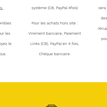
us
système (CB, PayPal 4fois)
sera
des
onibles
Pour les achats hors site :
récu
ur les
Virement bancaire, Paiement
pou
oyez le
Links (CB), PayPal en 4 fois,
ous
Chèque bancaire.