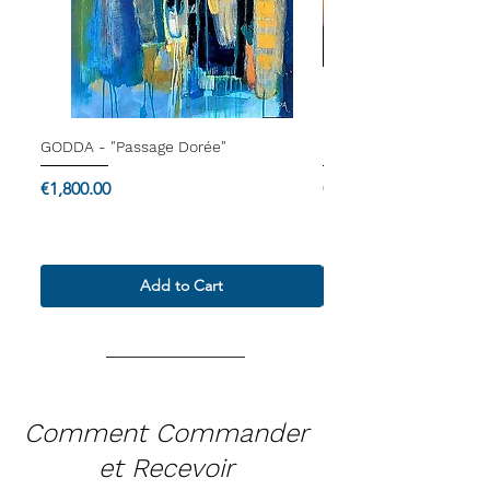
GODDA - "Passage Dorée"
Dam Domido - "Le blu
Price
Price
€1,800.00
€4,000.00
Termes & Conditions
Termes & Conditions
Add to Cart
Comment Commander
et Recevoir