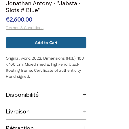
Jonathan Antony - "Jabsta -
Slots # Blue"
Price
€2,600.00
Termes & Conditions
Add to Cart
Original work, 2022. Dimensions (HxL): 100
x 100 cm. Mixed media, high-end black
floating frame. Certificate of authenticity.
Hand signed.
Disponibilité
La pièce est disponible et prête à être
Livraison
expédiée sous 3 à 5 jours après réception
du paiement.
L'expédition des pièces disponibles en
Pour toute demande complémentaire, qu'il
Rétraction
stock s'effectue dans un délai de 3 à 5