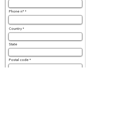
Phone n°
Country
State
Postal code
Delivery address
Billing address (if differente)
Order detail