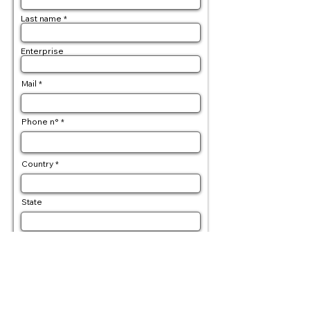
Last name
Enterprise
Mail
Phone n°
Country
State
Postal code
Delivery address