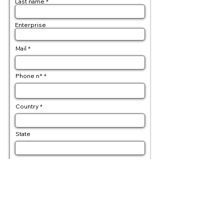
Last name
Enterprise
Mail
Phone n°
Country
State
Postal code
Delivery address
Billing address (if differente)