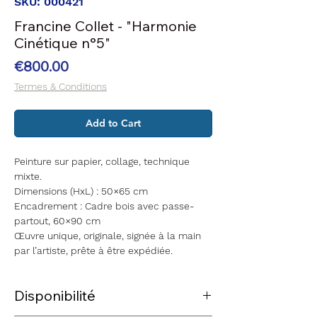
SKU: 000421
Francine Collet - "Harmonie
Cinétique n°5"
Price
€800.00
Termes & Conditions
Add to Cart
Peinture sur papier, collage, technique
mixte.
Dimensions (HxL)
:
50×65 cm
Encadrement : Cadre bois avec passe-
partout, 60×90 cm
Œuvre unique, originale, signée à la main
par l’artiste, prête à être expédiée.
Disponibilité