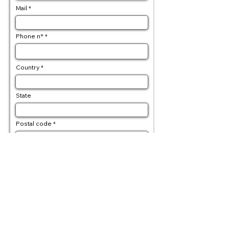
Mail
Phone n°
Country
State
Postal code
Delivery address
Billing address (if differente)
Order detail