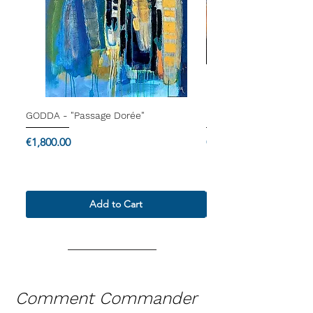
GODDA - "Passage Dorée"
Dam Domido - "Le blu
Price
Price
€1,800.00
€4,000.00
Termes & Conditions
Termes & Conditions
Add to Cart
Comment Commander